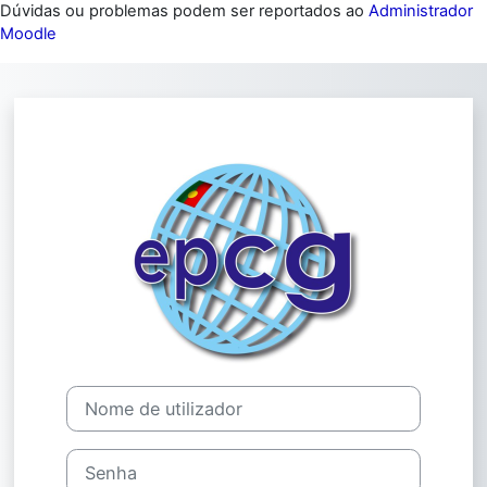
Dúvidas ou problemas podem ser reportados ao
Administrador
Moodle
Ir para o conteúdo principal
Entrar em Moodl
Nome de utilizador
Senha